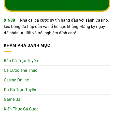
XIN88
– Nhà cái cá cược uy tín hàng đầu với sảnh Casino,
kèo bóng đá hấp dẫn và nổ hũ cực khủng. Đăng ký ngay
để nhận ưu đãi và trải nghiệm đỉnh cao!
KHÁM PHÁ DANH MỤC
Bắn Cá Trực Tuyến
Cá Cược Thể Thao
Casino Online
Đá Gà Trực Tuyến
Game Bài
Kiến Thức Cá Cược