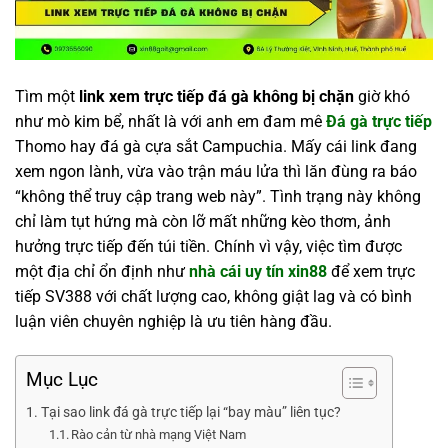
Tìm một
link xem trực tiếp đá gà không bị chặn
giờ khó
như mò kim bể, nhất là với anh em đam mê
Đá gà trực tiếp
Thomo hay đá gà cựa sắt Campuchia. Mấy cái link đang
xem ngon lành, vừa vào trận máu lửa thì lăn đùng ra báo
“không thể truy cập trang web này”. Tình trạng này không
chỉ làm tụt hứng mà còn lỡ mất những kèo thơm, ảnh
hưởng trực tiếp đến túi tiền. Chính vì vậy, việc tìm được
một địa chỉ ổn định như
nhà cái uy tín xin88
để xem trực
tiếp SV388 với chất lượng cao, không giật lag và có bình
luận viên chuyên nghiệp là ưu tiên hàng đầu.
Mục Lục
Tại sao link đá gà trực tiếp lại “bay màu” liên tục?
Rào cản từ nhà mạng Việt Nam