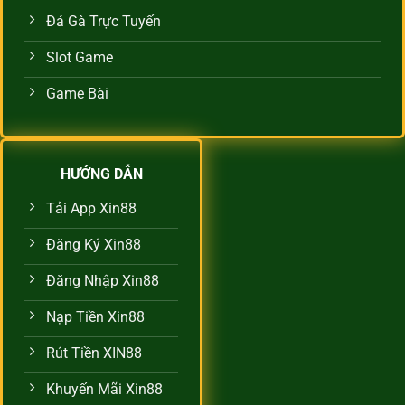
Đá Gà Trực Tuyến
Slot Game
Game Bài
HƯỚNG DẪN
Tải App Xin88
Đăng Ký Xin88
Đăng Nhập Xin88
Nạp Tiền Xin88
Rút Tiền XIN88
Khuyến Mãi Xin88