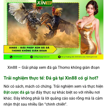
Xin88 – Giải pháp xem đá gà Thomo không gián đoạn
Trải nghiệm thực tế: Đá gà tại Xin88 có gì hot?
Nói có sách, mách có chứng. Trải nghiệm xem và thực hiện
Đặt cược đá gà
tại đây thực sự khác biệt so với nhiều nơi
khác. Đây không phải là lời quảng cáo sáo rỗng mà là cảm
nhận thật sau nhiều lần “chinh chiến”.