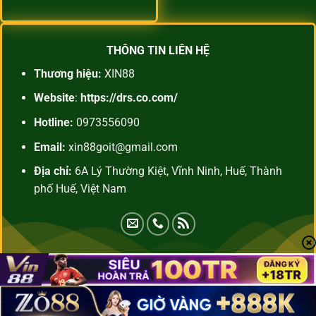
THÔNG TIN LIÊN HỆ
Thương hiệu:
XIN88
Website
:
https://drs.co.com/
Hotline:
0973556090
Email:
xin88goit@gmail.com
Địa chỉ:
6A Lý Thường Kiệt, Vĩnh Ninh, Huế, Thành
phố Huế, Việt Nam
Bản Quyền 2026 ©
XIN88