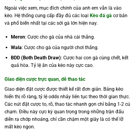
Ngoài việc xem, mục đích chính của anh em vẫn là vào
kèo. Hệ thống cung cấp đầy đủ các loại
Kèo đá gà
cơ bản
và phổ biến nhất tại các sới gà lớn hiện nay.
Meron
: Cược cho gà của nhà cái thắng.
Wala
: Cược cho gà của người chơi thắng.
BDD (Both Death Draw)
: Cược hai con gà cùng chết, kết
quả hòa. Tỷ lệ ăn của kèo này cực cao.
Giao diện cược trực quan, dễ thao tác
Giao diện đặt cược được thiết kế rất đơn giản. Bảng kèo
hiển thị rõ ràng, tỷ lệ odds nhảy liên tục theo thời gian thực.
Các nút đặt cược to, rõ, thao tác nhanh gọn chỉ bằng 1-2 cú
chạm. Điều này cực kỳ quan trọng trong những trận đấu
diễn ra chớp nhoáng, chỉ cần chậm một giây là có thể lỡ
mất kèo ngon.