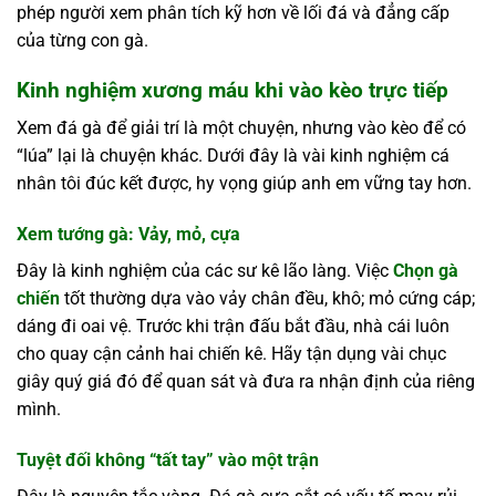
phép người xem phân tích kỹ hơn về lối đá và đẳng cấp
của từng con gà.
Kinh nghiệm xương máu khi vào kèo trực tiếp
Xem đá gà để giải trí là một chuyện, nhưng vào kèo để có
“lúa” lại là chuyện khác. Dưới đây là vài kinh nghiệm cá
nhân tôi đúc kết được, hy vọng giúp anh em vững tay hơn.
Xem tướng gà: Vảy, mỏ, cựa
Đây là kinh nghiệm của các sư kê lão làng. Việc
Chọn gà
chiến
tốt thường dựa vào vảy chân đều, khô; mỏ cứng cáp;
dáng đi oai vệ. Trước khi trận đấu bắt đầu, nhà cái luôn
cho quay cận cảnh hai chiến kê. Hãy tận dụng vài chục
giây quý giá đó để quan sát và đưa ra nhận định của riêng
mình.
Tuyệt đối không “tất tay” vào một trận