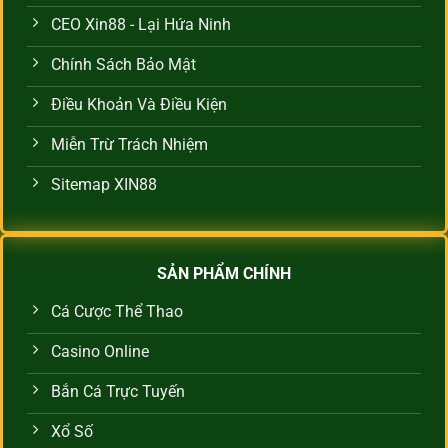
CEO Xin88 - Lại Hứa Ninh
Chính Sách Bảo Mật
Điều Khoản Và Điều Kiện
Miễn Trừ Trách Nhiệm
Sitemap XIN88
SẢN PHẨM CHÍNH
Cá Cược Thể Thao
Casino Online
Bắn Cá Trực Tuyến
Xổ Số