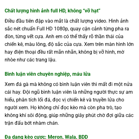
Chất lượng hình ảnh full HD, không “vỡ hạt”
Điều đầu tiên đập vào mắt là chất lượng video. Hình ảnh
sắc nét chuẩn Full HD 1080p, quay cận cảnh từng pha ra
đòn, từng vết cựa. Anh em có thể thấy rõ thần thái của
chiến kê, màu lông, độ sắc của cựa. Xem trên màn hình lớn
hay điện thoại đều rất mãn nhãn, không bị vỡ hình, mờ
nhòe như các trang lậu.
Bình luận viên chuyên nghiệp, máu lửa
Xem đá gà mà không có bình luận viên thì mất đi một nửa
cái hay. Đội ngũ bình luận viên là những người thực sự am
hiểu, phân tích lối đá, đọc vị chiến kê và truyền lửa cho
người xem. Họ không chỉ đọc kèo mà còn pha trò, tạo
không khí sôi động, giúp những giây phút chờ đợi giữa các
trận đấu bớt nhàm chán.
Đa dạng kèo cược: Meron, Wala, BDD