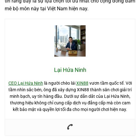
tin rằng đây là sự lựa chọn tối ưu nhất cho cộng đồng đam
mê bộ môn này tại Việt Nam hiện nay.
Lại Hứa Ninh
CEO Lại Hứa Ninh
là người chèo lái
XIN88
vươn tầm quốc tế. Với
tầm nhìn sắc bén, ông đã xây dựng XIN88 thành sân chơi giải trí
minh bạch, uy tín hàng đầu. Dưới sự dẫn dắt của Lại Hứa Ninh,
thương hiệu không chỉ cung cấp dịch vụ đẳng cấp mà còn cam
kết bảo mật và quyền lợi tối đa cho mọi người chơi hiện nay.