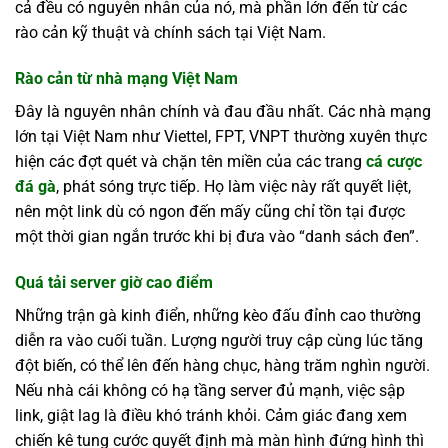
cả đều có nguyên nhân của nó, mà phần lớn đến từ các
rào cản kỹ thuật và chính sách tại Việt Nam.
Rào cản từ nhà mạng Việt Nam
Đây là nguyên nhân chính và đau đầu nhất. Các nhà mạng
lớn tại Việt Nam như Viettel, FPT, VNPT thường xuyên thực
hiện các đợt quét và chặn tên miền của các trang
cá cược
đá gà
, phát sóng trực tiếp. Họ làm việc này rất quyết liệt,
nên một link dù có ngon đến mấy cũng chỉ tồn tại được
một thời gian ngắn trước khi bị đưa vào “danh sách đen”.
Quá tải server giờ cao điểm
Những trận gà kinh điển, những kèo đấu đỉnh cao thường
diễn ra vào cuối tuần. Lượng người truy cập cùng lúc tăng
đột biến, có thể lên đến hàng chục, hàng trăm nghìn người.
Nếu nhà cái không có hạ tầng server đủ mạnh, việc sập
link, giật lag là điều khó tránh khỏi. Cảm giác đang xem
chiến kê tung cước quyết định mà màn hình đứng hình thì