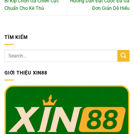
Bí Kíp Chọn Gà Chiến Cực
Hướng Dẫn Đặt Cược Đá Gà
Chuẩn Cho Kê Thủ
Đơn Giản Dễ Hiểu
TÌM KIẾM
GIỚI THIỆU XIN88