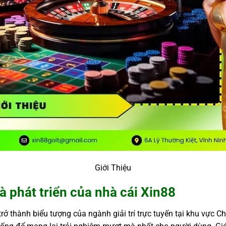
Giới Thiệu
à phát triển của nhà cái Xin88
rở thành biểu tượng của ngành giải trí trực tuyến tại khu vực C