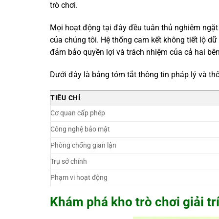
trò chơi.
Mọi hoạt động tại đây đều tuân thủ nghiêm ngặt 
của chúng tôi. Hệ thống cam kết không tiết lộ dữ
đảm bảo quyền lợi và trách nhiệm của cả hai bên 
Dưới đây là bảng tóm tắt thông tin pháp lý và th
TIÊU CHÍ
Cơ quan cấp phép
Công nghệ bảo mật
Phòng chống gian lận
Trụ sở chính
Phạm vi hoạt động
Khám phá kho trò chơi giải trí