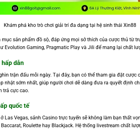
Khám phá kho trò chơi giải trí đa dạng tại hệ sinh thái Xin88
 mục sản phẩm đồ sộ, đáp ứng mọi sở thích của cược thủ từ tru
Evolution Gaming, Pragmatic Play và Jili để mang lại chất lượ
o hấp dẫn
ghìn trận đấu mỗi ngày. Tại đây, bạn có thể tham gia đặt cược
 cập nhật sớm nhất, giúp người chơi dễ dàng đưa ra quyết định c
 trả cực cao.
cấp quốc tế
ở Las Vegas, sảnh Casino trực tuyến sẽ không làm bạn thất v
Baccarat, Roulette hay Blackjack. Hệ thống livestream chất lư