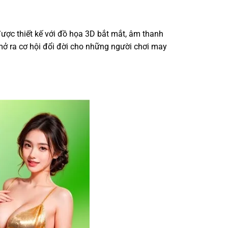
ợc thiết kế với đồ họa 3D bắt mắt, âm thanh
mở ra cơ hội đổi đời cho những người chơi may