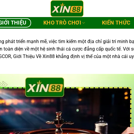
GIỚI THIỆU
KHO TRÒ CHƠI
KIẾN THỨC
phát triển mạnh mẽ, việc tìm kiếm một địa chỉ giải trí minh bạ
 toàn diện về một hệ sinh thái cá cược đẳng cấp quốc tế. Với 
COR, Giới Thiệu Về Xin88 khẳng định vị thế của một nhà cái uy t